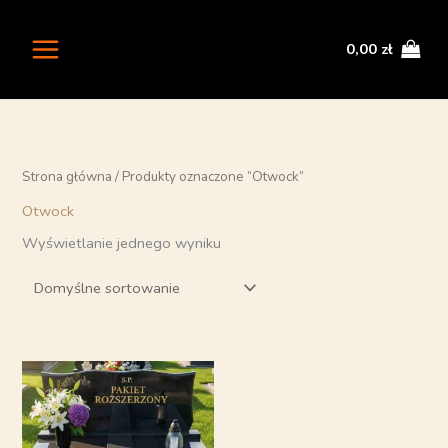
Przejdź
do
0,00
zł
treści
Strona główna
/ Produkty oznaczone “Otwock”
Otwock
Wyświetlanie jednego wyniku